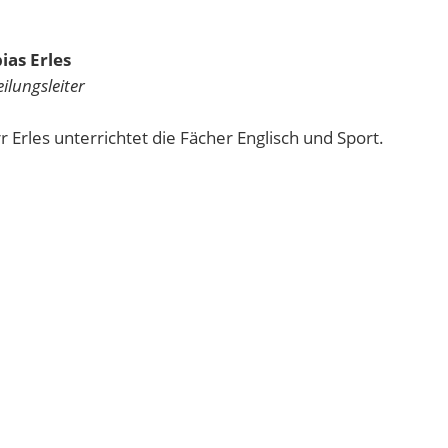
ias Erles
ilungsleiter
r Erles unterrichtet die Fächer Englisch und Sport.
fan Weber
ilungsleiter
r Weber unterrichtet die Fächer Deutsch, Geschichte und 