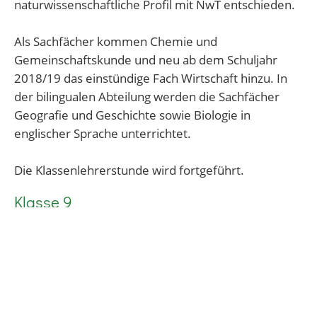
naturwissenschaftliche Profil mit NwT entschieden.
Als Sachfächer kommen Chemie und
Gemeinschaftskunde und neu ab dem Schuljahr
2018/19 das einstündige Fach Wirtschaft hinzu. In
der bilingualen Abteilung werden die Sachfächer
Geografie und Geschichte sowie Biologie in
englischer Sprache unterrichtet.
Die Klassenlehrerstunde wird fortgeführt.
Klasse 9
In Klasse 9 verändern sich die Fächer bis auf das
Sachfach in englischer Sprache nicht. In der
bilingualen Abteilung wird nun Biologie in englischer
Sprache unterrichtet. Die Klassenlehrerstunde
entfällt.