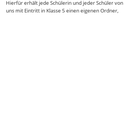
Hierfür erhält jede Schülerin und jeder Schüler von
uns mit Eintritt in Klasse 5 einen eigenen Ordner,
der von den Fachlehrern mit unterschiedlichen
Arbeitsmaterialien gefüllt wird, die zur Vertiefung
des im Unterricht erarbeiteten Stoffes dienen.
Da es erfahrungsgemäß im Laufe der Mittel – und
Oberstufe für die Schülerinnen und Schüler immer
schwieriger wird, bereits erlernte Kompetenzen
sicher und zielgerichtet auch in neuen
Zusammenhängen zu verwenden, ändert sich der
Fokus der SOL – Arbeit. Es steht nun weniger das
weitere Einüben aktuellen Stoffs im Vordergrund,
vielmehr richtet sich der Blick nun auf das
Wiederholen bereits erworbener Kompetenzen.
Die hier eingesetzten Wiederholungswerke bieten
eine übersichtliche Darstellung dieser Stoffbereiche,
der sich umfangreiche Übungen anschließen.