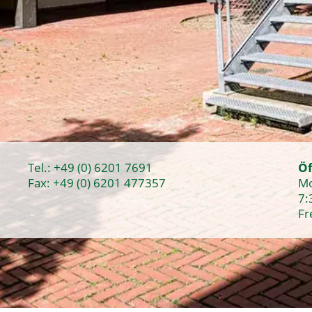
Tel.:
+49 (0) 6201 7691
Öf
Fax: +49 (0) 6201 477357
Mo
7:
Fr